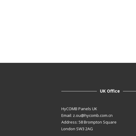
UK Office
HyCOMB Panels UK
Email:
z.ou@hycomb.com.cn
Address: 58 Brompton Square
London SW3 2AG