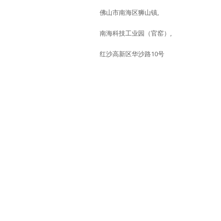
佛山市南海区狮山镇,
南海科技工业园（官窑）,
红沙高新区华沙路10号