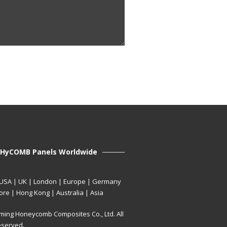
HyCOMB Panels Worldwide
 USA | UK | London | Europe | Germany
ore | Hong Kong | Australia | Asia
ming Honeycomb Composites Co., Ltd. All
eserved.