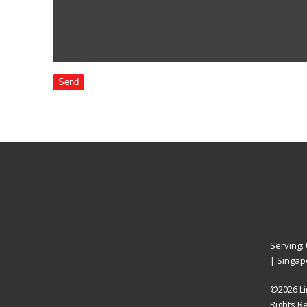
Serving:
| Singap
©2026 Li
Rights R